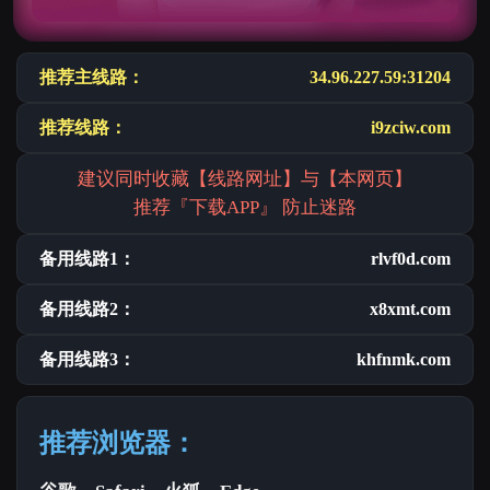
推荐主线路：
34.96.227.59:31204
推荐线路：
i9zciw.com
建议同时收藏【线路网址】与【本网页】
推荐『下载APP』 防止迷路
备用线路1：
rlvf0d.com
备用线路2：
x8xmt.com
备用线路3：
khfnmk.com
推荐浏览器：